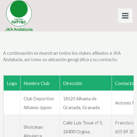
Ir
al
contenido
A continuación se muestran todos los clubes afiliados a JKA
Andalucía, así como su ubicación geográfica y su contacto.
Logo
Nombre Club
Dirección
Contacto
Club Deportivo
18120 Alhama de
Antonio Mi
Alhama-Ippon
Granada, Granada
Calle Luis Tovar nº 5,
Francisco 
Shotokan
18400 Orgiva,
655 89 30 
Alpujarra