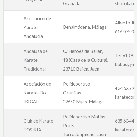
Granada
shotokana
Asociacion de
Alberto Ji
Benalmádena, Málaga
Karate
616 075 04
Andalucia
Andaluza de
C/ Héroes de Bailén,
Tel. 610 95
Karate
18 (Casa de la Cultura),
bobasgym@
Tradicional
23710 Bailén, Jaén
Asociación de
Polideportivo
+34 625 94
Karate-Do
Osunillas
karatedoik
IKIGAI
29650 Mijas, Málaga
Polideportivo Matías
Club de Karate
635 604 43
Prats
TOSIRIA
karatetosi
Torredonjimeno, Jaén