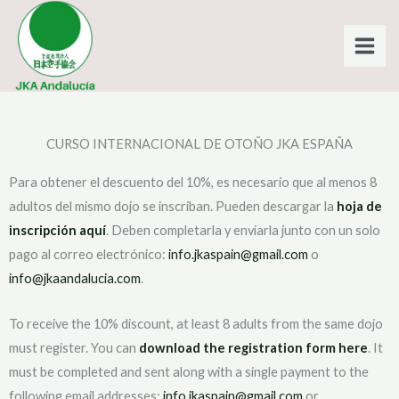
Ir
al
contenido
CURSO INTERNACIONAL DE OTOÑO JKA ESPAÑA
Para obtener el descuento del 10%, es necesario que al menos 8
adultos del mismo dojo se inscriban. Pueden descargar la
hoja de
inscripción aquí
. Deben completarla y enviarla junto con un solo
pago al correo electrónico:
info.jkaspain@gmail.com
o
info@jkaandalucia.com
.
To receive the 10% discount, at least 8 adults from the same dojo
must register. You can
download the registration form here
. It
must be completed and sent along with a single payment to the
following email addresses:
info.jkaspain@gmail.com
or